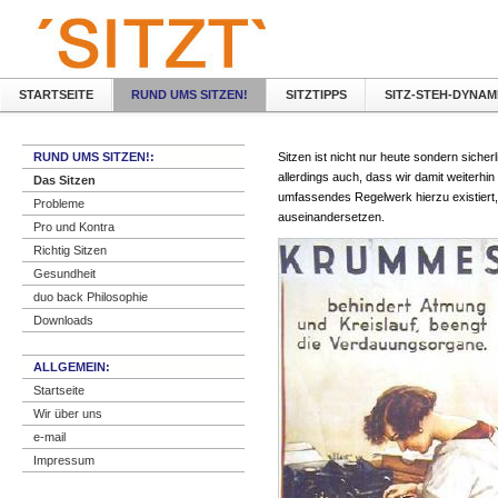
STARTSEITE
RUND UMS SITZEN!
SITZTIPPS
SITZ-STEH-DYNAM
RUND UMS SITZEN!:
Sitzen ist nicht nur heute sondern sicher
allerdings auch, dass wir damit weiterh
Das Sitzen
umfassendes Regelwerk hierzu existiert, 
Probleme
auseinandersetzen.
Pro und Kontra
Richtig Sitzen
Gesundheit
duo back Philosophie
Downloads
ALLGEMEIN:
Startseite
Wir über uns
e-mail
Impressum