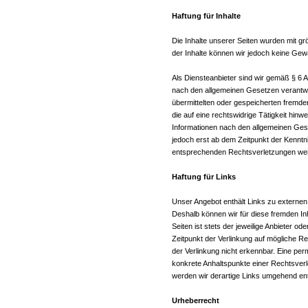
Haftung für Inhalte
Die Inhalte unserer Seiten wurden mit größt
der Inhalte können wir jedoch keine Ge
Als Diensteanbieter sind wir gemäß § 6 
nach den allgemeinen Gesetzen verantwort
übermittelten oder gespeicherten fremd
die auf eine rechtswidrige Tätigkeit hin
Informationen nach den allgemeinen Gese
jedoch erst ab dem Zeitpunkt der Kenntn
entsprechenden Rechtsverletzungen werd
Haftung für Links
Unser Angebot enthält Links zu externen 
Deshalb können wir für diese fremden In
Seiten ist stets der jeweilige Anbieter o
Zeitpunkt der Verlinkung auf mögliche R
der Verlinkung nicht erkennbar. Eine perm
konkrete Anhaltspunkte einer Rechtsver
werden wir derartige Links umgehend en
Urheberrecht