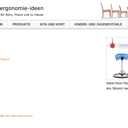
IK
PRODUKTE
KITA UND HORT
KINDER- UND JUGENDSTÜHLE
u Hause
Stärkt Ihren R
des Sitzens!
me
alte der Internetpräsenz: