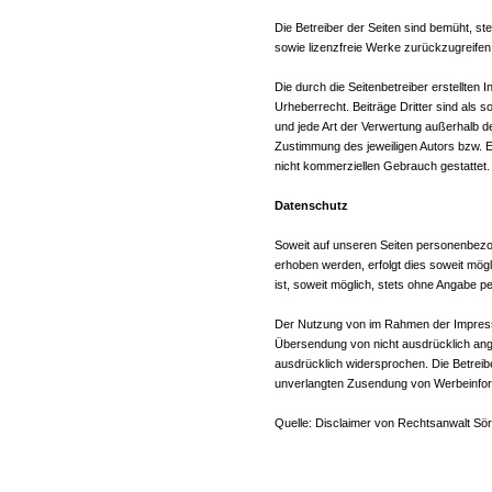
Die Betreiber der Seiten sind bemüht, st
sowie lizenzfreie Werke zurückzugreifen
Die durch die Seitenbetreiber erstellten
Urheberrecht. Beiträge Dritter sind als s
und jede Art der Verwertung außerhalb d
Zustimmung des jeweiligen Autors bzw. Er
nicht kommerziellen Gebrauch gestattet.
Datenschutz
Soweit auf unseren Seiten personenbezo
erhoben werden, erfolgt dies soweit mögli
ist, soweit möglich, stets ohne Angabe 
Der Nutzung von im Rahmen der Impressum
Übersendung von nicht ausdrücklich ange
ausdrücklich widersprochen. Die Betreiber
unverlangten Zusendung von Werbeinfor
Quelle: Disclaimer von Rechtsanwalt Sör