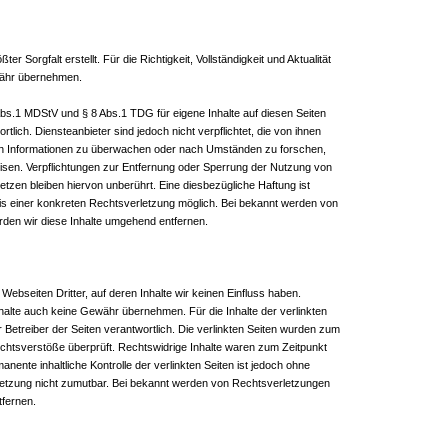
er Sorgfalt erstellt. Für die Richtigkeit, Vollständigkeit und Aktualität
währ übernehmen.
Abs.1 MDStV und § 8 Abs.1 TDG für eigene Inhalte auf diesen Seiten
lich. Diensteanbieter sind jedoch nicht verpflichtet, die von ihnen
en Informationen zu überwachen oder nach Umständen zu forschen,
weisen. Verpflichtungen zur Entfernung oder Sperrung der Nutzung von
tzen bleiben hiervon unberührt. Eine diesbezügliche Haftung ist
is einer konkreten Rechtsverletzung möglich. Bei bekannt werden von
en wir diese Inhalte umgehend entfernen.
Webseiten Dritter, auf deren Inhalte wir keinen Einfluss haben.
halte auch keine Gewähr übernehmen. Für die Inhalte der verlinkten
der Betreiber der Seiten verantwortlich. Die verlinkten Seiten wurden zum
echtsverstöße überprüft. Rechtswidrige Inhalte waren zum Zeitpunkt
anente inhaltliche Kontrolle der verlinkten Seiten ist jedoch ohne
letzung nicht zumutbar. Bei bekannt werden von Rechtsverletzungen
tfernen.