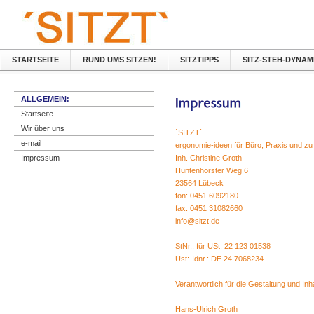
STARTSEITE
RUND UMS SITZEN!
SITZTIPPS
SITZ-STEH-DYNAM
ALLGEMEIN:
Startseite
Wir über uns
´SITZT`
e-mail
ergonomie-ideen für Büro, Praxis und z
Impressum
Inh. Christine Groth
Huntenhorster Weg 6
23564 Lübeck
fon: 0451 6092180
fax: 0451 31082660
info@sitzt.de
StNr.: für USt: 22 123 01538
Ust:-Idnr.: DE 24 7068234
Verantwortlich für die Gestaltung und Inh
Hans-Ulrich Groth