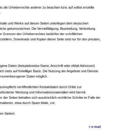
ets die Urheberrechte anderer zu beachten bzw. auf selbst erstellte
.
 Inhalte und Werke auf diesen Seiten unterliegen dem deutschen
olche gekennzeichnet. Die Vervielfältigung, Bearbeitung, Verbreitung
er Grenzen des Urheberrechtes bedürfen der schriftlichen
stellers. Downloads und Kopien dieser Seite sind nur für den privaten,
gene Daten (beispielsweise Name, Anschrift oder eMail-Adressen)
ch stets auf freiwilliger Basis. Die Nutzung der Angebote und Dienste
personenbezogener Daten möglich.
spflicht veröffentlichten Kontaktdaten durch Dritte zur
forderter Werbung und Informationsmaterialien wird hiermit
 der Seiten behalten sich ausdrücklich rechtliche Schritte im Falle der
mationen, etwa durch Spam-Mails, vor.
en Siebert
»
e-mail