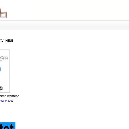
IV! NEU!
ücken während
hr lesen