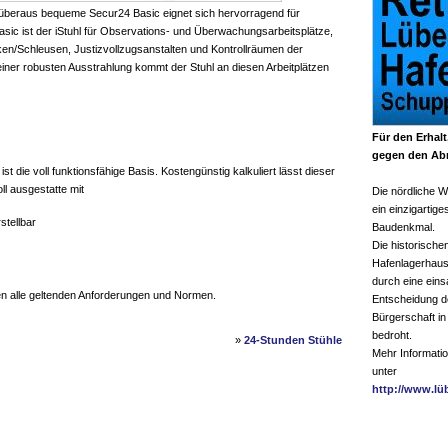
überaus bequeme Secur24 Basic eignet sich hervorragend für
sic ist der iStuhl für Observations- und Überwachungsarbeitsplätze,
cken/Schleusen, Justizvollzugsanstalten und Kontrollräumen der
einer robusten Ausstrahlung kommt der Stuhl an diesen Arbeitplätzen
Für den Erhalt
gegen den Abr
t die voll funktionsfähige Basis. Kostengünstig kalkuliert lässt dieser
ll ausgestatte mit
Die nördliche Wa
ein einzigartige
stellbar
Baudenkmal.
Die historische
Hafenlagerhaus
durch eine ein
en alle geltenden Anforderungen und Normen.
Entscheidung d
Bürgerschaft in
bedroht.
»
24-Stunden Stühle
Mehr Informatio
unter
http://www.lü