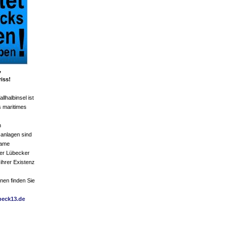
,
iss!
llhalbinsel ist
s maritimes
n
anlagen sind
same
er Lübecker
 ihrer Existenz
nen finden Sie
beck13.de