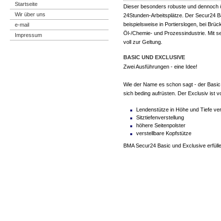
Startseite
Dieser besonders robuste und dennoch 
Wir über uns
24Stunden-Arbeitsplätze. Der Secur24 Ba
beispielsweise in Portierslogen, bei Brü
e-mail
Öl-/Chemie- und Prozessindustrie. Mit s
Impressum
voll zur Geltung.
BASIC UND EXCLUSIVE
Zwei Ausführungen - eine Idee!
Wie der Name es schon sagt - der Basic is
sich beding aufrüsten. Der Exclusiv ist vo
Lendenstütze in Höhe und Tiefe ver
Sitztiefenverstellung
höhere Seitenpolster
verstellbare Kopfstütze
BMA Secur24 Basic und Exclusive erfüll