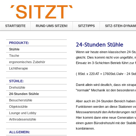
STARTSEITE
RUND UMS SITZEN!
SITZTIPPS
SITZ-STEH-DYNAM
PRODUKTE:
Stühle
Wenn wir heute einen klassischen 24-Stu
Tische
gleicht. Dies kommt nicht von ungefähr, 
ergonomisches Zubehör
Einsatz im 3-Schichten Betrieb führt zu
Lichttherapie
( 8Std. x 220 AT = 1760Std./Jahr - 24 Std
STÜHLE:
Damit allein wird deutlich, dass ein stra
Drehstühle
"normale" Mechanik ist den besonderen 
24-Stunden Stühle
Besucherstühle
Aber auch im 24-Stunden Bereich haben s
Objektstühle
Funktionen werden an diese Stationen ve
Messwartenstuhl den Anforderungen nich
Lounge und Lobby
Hier kommt dann eine neue Generation v
Arthrodesenstühle
einen guten Bürodrehstuhl mit der Stabili
kombinieren.
ALLGEMEIN: