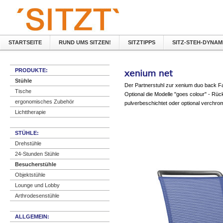
STARTSEITE
RUND UMS SITZEN!
SITZTIPPS
SITZ-STEH-DYNAM
PRODUKTE:
Stühle
Der Partnerstuhl zur xenium duo back Fa
Tische
Optional die Modelle "goes colour" - Rück
ergonomisches Zubehör
pulverbeschichtet oder optional verchrom
Lichttherapie
STÜHLE:
Drehstühle
24-Stunden Stühle
Besucherstühle
Objektstühle
Lounge und Lobby
Arthrodesenstühle
ALLGEMEIN: