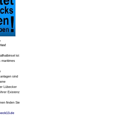
,
iss!
llhalbinsel ist
s maritimes
n
anlagen sind
same
er Lübecker
 ihrer Existenz
nen finden Sie
beck13.de