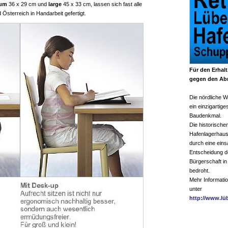
um
36 x 29 cm und
large
45 x 33 cm, lassen sich fast alle
Österreich in Handarbeit gefertigt.
Für den Erhalt
gegen den Abr
Die nördliche Wa
ein einzigartige
Baudenkmal.
Die historische
Hafenlagerhaus
durch eine ein
Entscheidung d
Bürgerschaft in
bedroht.
Mehr Informatio
unter
http://www.lü