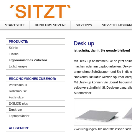
STARTSEITE
RUND UMS SITZEN!
SITZTIPPS
SITZ-STEH-DYNAM
PRODUKTE:
Stühle
ist schräg, damit Sie gerade bleiben!
Tische
ergonomisches Zubehör
Mit Desk-up bestimmen Sie ab jetzt selbs
Lichttherapie
machen oder am Laptop arbeiten: Deks-up
angenehme Schräglage - und Sie in die e
Nackenmuskulatur werden spürbar ents
ERGONOMISCHES ZUBEHÖR:
Mit Desk-up können Sie überall bequem le
Vertikalmaus
selbstverständlich hält Desk-up ganz al
Rollermouse
Aktenordner!
Fußstützen
E-SLIDE plus
Desk-up
Laptopständer
ALLGEMEIN:
Zwei Neigungen 10° und 30° lassen sich 