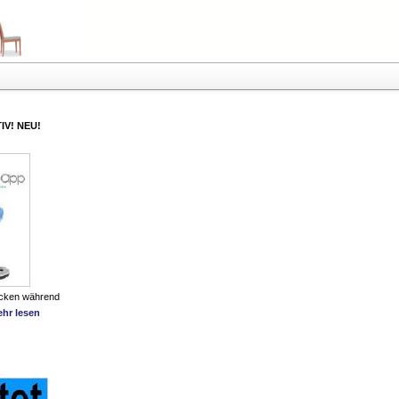
IV! NEU!
ücken während
hr lesen