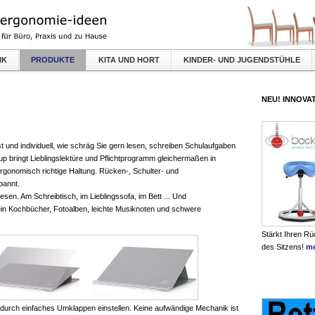
IK
PRODUKTE
KITA UND HORT
KINDER- UND JUGENDSTÜHLE
NEU! INNOVAT
t und individuell, wie schräg Sie gern lesen, schreiben Schulaufgaben
 bringt Lieblingslektüre und Pflichtprogramm gleichermaßen in
rgonomisch richtige Haltung. Rücken-, Schulter- und
pannt.
sen. Am Schreibtisch, im Lieblingssofa, im Bett ... Und
lein Kochbücher, Fotoalben, leichte Musiknoten und schwere
Stärkt Ihren R
des Sitzens!
me
durch einfaches Umklappen einstellen. Keine aufwändige Mechanik ist