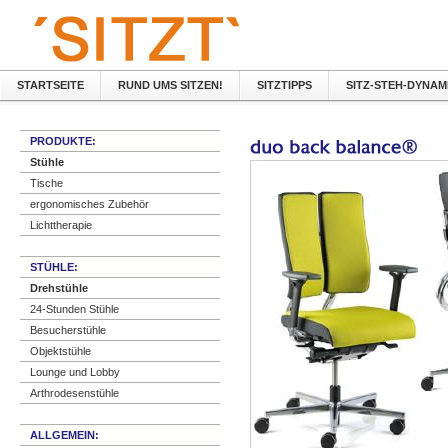
STARTSEITE
RUND UMS SITZEN!
SITZTIPPS
SITZ-STEH-DYNAM
PRODUKTE:
Stühle
Tische
ergonomisches Zubehör
Lichttherapie
STÜHLE:
Drehstühle
24-Stunden Stühle
Besucherstühle
Objektstühle
Lounge und Lobby
Arthrodesenstühle
ALLGEMEIN: